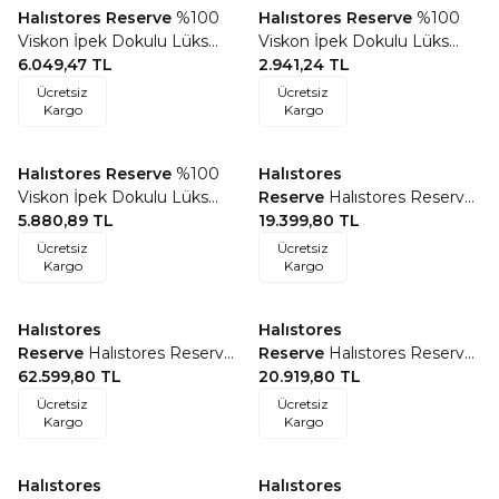
Halıstores Reserve
%100
Halıstores Reserve
%100
Favorilere Ekle
Favorilere Ekle
Viskon İpek Dokulu Lüks
Viskon İpek Dokulu Lüks
Halı 03 Gri Mavi
6.049,47
TL
Halı 02 Gri Mavi
2.941,24
TL
Ücretsiz
Ücretsiz
Kargo
Kargo
Halıstores Reserve
%100
Halıstores
Favorilere Ekle
Favorilere Ekle
Viskon İpek Dokulu Lüks
Reserve
Halıstores Reserve
Halı 02 Krem Gri
5.880,89
TL
Kişiye Özel Tasarım Dantel
19.399,80
TL
Yuvarlak Halı Krem
Ücretsiz
Ücretsiz
Kargo
Kargo
Halıstores
Halıstores
Favorilere Ekle
Favorilere Ekle
Reserve
Halıstores Reserve
Reserve
Halıstores Reserve
Kişiye Özel Tasarım Dantel
62.599,80
TL
Design Kids Ayıcık Halı
20.919,80
TL
Yuvarlak Halı Açık Bej
Kahve
Ücretsiz
Ücretsiz
Kargo
Kargo
Halıstores
Halıstores