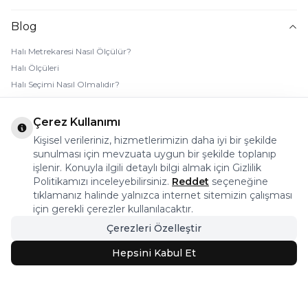
Blog
Halı Metrekaresi Nasıl Ölçülür?
Halı Ölçüleri
Halı Seçimi Nasıl Olmalıdır?
Halı Rengi Nasıl Seçilir?
Halı Temizliği Nasıl Yapılır?
Çerez Kullanımı
Bebek Halı Temizliği Nasıl Yapılır?
Kişisel verileriniz, hizmetlerimizin daha iyi bir şekilde
7 Adımda Halı Lekesi Çıkarma
sunulması için mevzuata uygun bir şekilde toplanıp
Halı Kaydırmaz Ped Nasıl Kullanılır?
işlenir. Konuyla ilgili detaylı bilgi almak için Gizlilik
Politikamızı inceleyebilirsiniz.
Reddet
seçeneğine
tıklamanız halinde yalnızca internet sitemizin çalışması
© 2026 Halı Stores Her Hakkı Saklıdır, Kopyalanamaz.
için gerekli çerezler kullanılacaktır.
Çerezleri Özelleştir
Bu firma ETBİS’e kayıtlıdır.
Hepsini Kabul Et