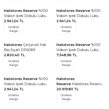
Halıstores Reserve
%100
Halıstores Reserve
%100
Favorilere Ekle
Favorilere Ekle
Viskon İpek Dokulu Lüks
Viskon İpek Dokulu Lüks
Halı 14 Mavi Vizon
2.941,24
TL
Halı 13 Mavi Vizon
2.941,24
TL
Ücretsiz
Ücretsiz
Kargo
Kargo
Halıstores
Çerçeveli Halı
Halıstores Reserve
%100
Favorilere Ekle
Favorilere Ekle
Bej-Siyah DP6089
Viskon İpek Dokulu Lüks
2.820,40
TL
Halı 04 Sarı Gri
7.348,96
TL
Ücretsiz
Ücretsiz
Kargo
Kargo
Halıstores Reserve
%100
Halıstores
Favorilere Ekle
Favorilere Ekle
Viskon İpek Dokulu Lüks
Reserve
Halıstores Reserve
Halı 04 Krem Gri
2.941,24
TL
Kişiye Özel Tasarım Halı
20.919,80
TL
Origami 01
Ücretsiz
Ücretsiz
Kargo
Kargo