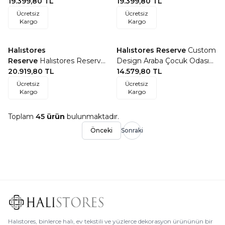
Kişiye Özel Tasarım Dantel
19.399,80
TL
Design Dantel Yuvarlak Halı
19.399,80
TL
Yuvarlak Halı Krem-Bej
Bej-Krem
Ücretsiz
Ücretsiz
Kargo
Kargo
Halıstores
Halıstores Reserve
Custom
Favorilere Ekle
Favorilere Ekle
Reserve
Halıstores Reserve
Design Araba Çocuk Odası
Kişiye Özel Tasarım Çocuk
20.919,80
TL
Halısı
14.579,80
TL
Halısı Bowling Mavi
Ücretsiz
Ücretsiz
Kargo
Kargo
Toplam
45
ürün
bulunmaktadır.
Önceki
Sonraki
Halıstores, binlerce halı, ev tekstili ve yüzlerce dekorasyon ürününün bir