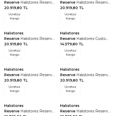
Favorilere Ekle
Favorilere Ekle
Reserve
Halıstores Reserve
Reserve
Halıstores Reserve
Design Kids Ayıcık Halı
20.919,80
TL
Design Kids Tavşanlar
20.919,80
TL
Beyaz
Ücretsiz
Ücretsiz
Kargo
Kargo
Halıstores
Halıstores
Favorilere Ekle
Favorilere Ekle
Reserve
Halıstores Reserve
Reserve
Halıstores Custom
Design Kids Şato
20.919,80
TL
Design Kids Yaramaz Çocuk
14.579,80
TL
Ücretsiz
Ücretsiz
Kargo
Kargo
Halıstores
Halıstores
Favorilere Ekle
Favorilere Ekle
Reserve
Halıstores Reserve
Reserve
Halıstores Reserve
Design Kids Kelebek
20.919,80
TL
Design Kids Ayıcık Halı
20.919,80
TL
Pembe
Ücretsiz
Ücretsiz
Kargo
Kargo
Halıstores
Halıstores
Favorilere Ekle
Favorilere Ekle
Reserve
Halıstores Reserve
Reserve
Halıstores Reserve