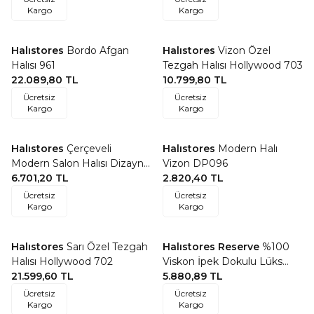
Kargo
Kargo
Halıstores
Bordo Afgan
Halıstores
Vizon Özel
Favorilere Ekle
Favorilere Ekle
Halısı 961
Tezgah Halısı Hollywood 703
22.089,80
TL
10.799,80
TL
Ücretsiz
Ücretsiz
Kargo
Kargo
Halıstores
Çerçeveli
Halıstores
Modern Halı
Favorilere Ekle
Favorilere Ekle
Modern Salon Halısı Dizayn
Vizon DP096
Beyaz Gold 1128
6.701,20
TL
2.820,40
TL
Ücretsiz
Ücretsiz
Kargo
Kargo
Halıstores
Sarı Özel Tezgah
Halıstores Reserve
%100
Favorilere Ekle
Favorilere Ekle
Halısı Hollywood 702
Viskon İpek Dokulu Lüks
21.599,60
TL
Halı 14 Krem Vizon
5.880,89
TL
Ücretsiz
Ücretsiz
Kargo
Kargo