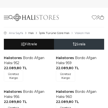
Favorilerim
Hesabı
Sepe
Ana Sayfa
Halı
İplik Türüne Göre Halı
Viskon Halı
Filtrele
Sırala
Halıstores
Bordo Afgan
Halıstores
Bordo Afgan
Favorilere Ekle
Favorilere Ekle
Halısı 952
Halısı 959
22.089,80
TL
22.089,80
TL
Ücretsiz
Ücretsiz
Kargo
Kargo
Halıstores
Bordo Afgan
Halıstores
Bordo Afgan
Favorilere Ekle
Favorilere Ekle
Halısı 956
Halısı 960
22.089,80
TL
22.089,80
TL
Ücretsiz
Ücretsiz