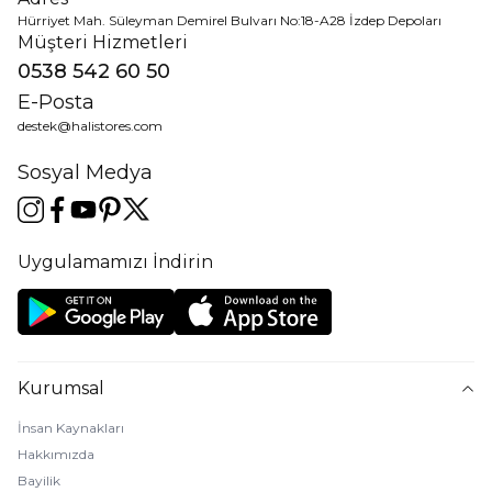
Hürriyet Mah. Süleyman Demirel Bulvarı No:18-A28 İzdep Depoları
Müşteri Hizmetleri
0538 542 60 50
E-Posta
destek@halistores.com
Sosyal Medya
Uygulamamızı İndirin
Kurumsal
İnsan Kaynakları
Hakkımızda
Bayilik