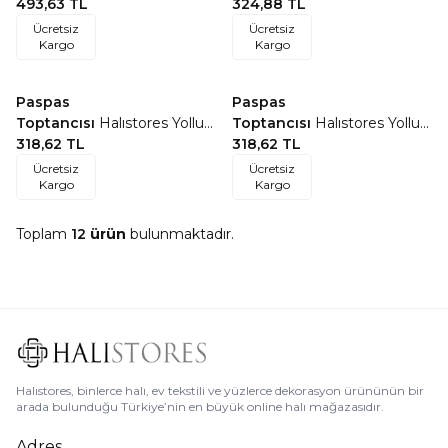
493,63
TL
Bordo Protokol Halıları
324,88
TL
Ücretsiz
Ücretsiz
Kargo
Kargo
ÖZEL ÖLÇÜ
ÖZEL ÖLÇÜ
Paspas
Paspas
Favorilere Ekle
Favorilere Ekle
Toptancısı
Halıstores Yolluk
Toptancısı
Halıstores Yolluk
Halı Turkuaz Protokol Halısı
318,62
TL
Halı Bordo-Kırmızı Protokol
318,62
TL
Halısı
Ücretsiz
Ücretsiz
Kargo
Kargo
Toplam
12
ürün
bulunmaktadır.
Halıstores, binlerce halı, ev tekstili ve yüzlerce dekorasyon ürününün bir
arada bulunduğu Türkiye’nin en büyük online halı mağazasıdır.
Adres