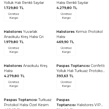
Favorilere Ekle
Favorilere Ekle
Yolluk Halı Renkli Sayılar
Halısı Renkli Sayılar
1.729,80
TL
4.279,80
TL
Ücretsiz
Ücretsiz
Kargo
Kargo
Ücretsiz Kargo
ÖZEL ÖLÇÜ
Halıstores
Yuvarlak
Halıstores
Kırmızı Protokol
Favorilere Ekle
Favorilere Ekle
Anaokulu Kreş Halısı Gri
Halısı
1.979,80
TL
469,90
TL
Ücretsiz
Ücretsiz
Kargo
Kargo
Ücretsiz Kargo
ÖZEL ÖLÇÜ
Halıstores
Anaokulu Kreş
Paspas Toptancısı
Confetti
Favorilere Ekle
Favorilere Ekle
Halısı
Yolluk Halı Turkuaz Protokol
4.279,80
TL
Halısı
393,63
TL
Ücretsiz
Ücretsiz
Kargo
Kargo
ÖZEL ÖLÇÜ
ÖZEL ÖLÇÜ
Paspas Toptancısı
Turkuaz
Paspas
Favorilere Ekle
Favorilere Ekle
Protokol Halısı Özel Kesim
Toptancısı
Halıstores VIP