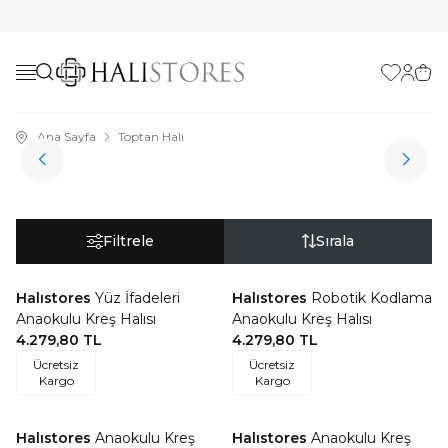
Favorilerim
Hesabı
Sepe
Ana Sayfa
Toptan Halı
Duvardan Duvara Halı
Filtrele
Sırala
Ücretsiz Kargo
Ücretsiz Kargo
Halıstores
Yüz İfadeleri
Halıstores
Robotik Kodlama
Favorilere Ekle
Favorilere Ekle
Anaokulu Kreş Halısı
Anaokulu Kreş Halısı
4.279,80
TL
4.279,80
TL
Ücretsiz
Ücretsiz
Ücretsiz Kargo
Kargo
Kargo
ÖZEL ÖLÇÜ
Ücretsiz Kargo
Halıstores
Anaokulu Kreş
Halıstores
Anaokulu Kreş