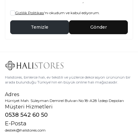
Gizlilik Politikası
'nı okudum ve kabul ediyorum.
Temizle
Gönder
Halıstores, binlerce halı, ev tekstili ve yüzlerce dekorasyon ürününün bir
arada bulunduğu Türkiye’nin en büyük online halı mağazasıdır.
Adres
Hürriyet Mah. Süleyman Demirel Bulvarı No:18-A28 İzdep Depoları
Müşteri Hizmetleri
0538 542 60 50
E-Posta
destek@halistores.com