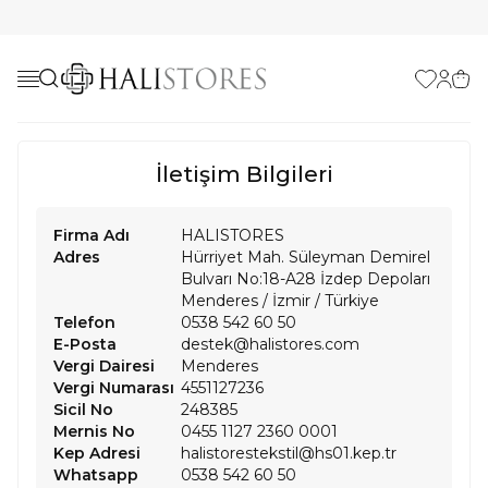
Favorilerim
Hesabı
Sepe
İletişim Bilgileri
Firma Adı
HALISTORES
Adres
Hürriyet Mah. Süleyman Demirel
Bulvarı No:18-A28 İzdep Depoları
Menderes
/
İzmir
/
Türkiye
Telefon
0538 542 60 50
E-Posta
destek@halistores.com
Vergi Dairesi
Menderes
Vergi Numarası
4551127236
Sicil No
248385
Mernis No
0455 1127 2360 0001
Kep Adresi
halistorestekstil@hs01.kep.tr
Whatsapp
0538 542 60 50