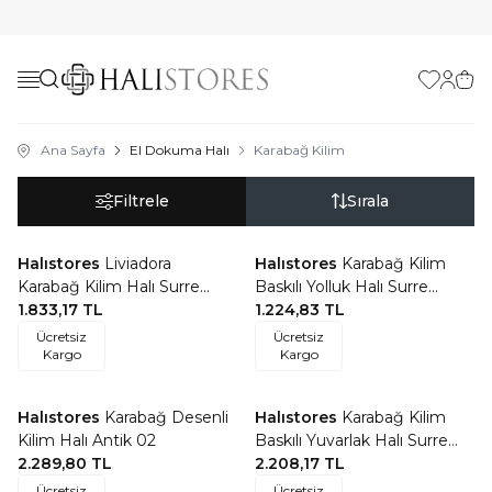
Favorilerim
Hesabı
Sepe
Ana Sayfa
El Dokuma Halı
Karabağ Kilim
Filtrele
Sırala
Halıstores
Liviadora
Halıstores
Karabağ Kilim
Favorilere Ekle
Favorilere Ekle
Karabağ Kilim Halı Surre
Baskılı Yolluk Halı Surre
SUR403
1.833,17
TL
SUR403
1.224,83
TL
Ücretsiz
Ücretsiz
Kargo
Kargo
Halıstores
Karabağ Desenli
Halıstores
Karabağ Kilim
Favorilere Ekle
Favorilere Ekle
Kilim Halı Antik 02
Baskılı Yuvarlak Halı Surre
2.289,80
TL
SUR403
2.208,17
TL
Ücretsiz
Ücretsiz