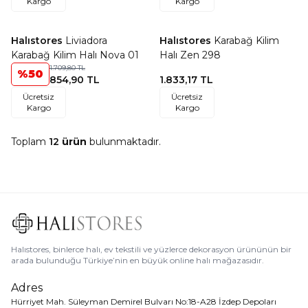
Kargo
Kargo
Halıstores
Liviadora
Halıstores
Karabağ Kilim
Favorilere Ekle
Favorilere Ekle
Karabağ Kilim Halı Nova 01
Halı Zen 298
1.709,80
TL
%
50
854,90
TL
1.833,17
TL
Ücretsiz
Ücretsiz
Kargo
Kargo
Toplam
12
ürün
bulunmaktadır.
Halıstores, binlerce halı, ev tekstili ve yüzlerce dekorasyon ürününün bir
arada bulunduğu Türkiye’nin en büyük online halı mağazasıdır.
Adres
Hürriyet Mah. Süleyman Demirel Bulvarı No:18-A28 İzdep Depoları