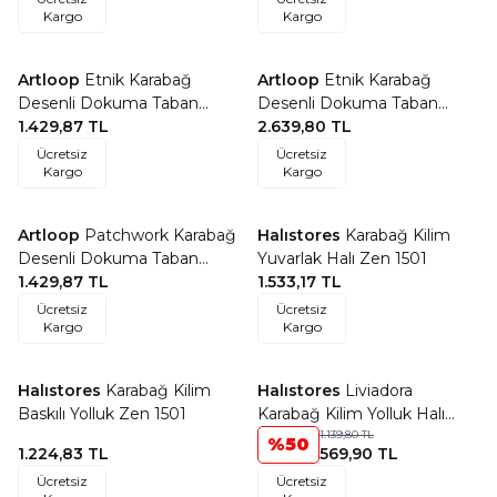
Kargo
Kargo
Artloop
Etnik Karabağ
Artloop
Etnik Karabağ
Favorilere Ekle
Favorilere Ekle
Desenli Dokuma Taban
Desenli Dokuma Taban
Dekoratif Renkli Halı HS 31
1.429,87
TL
Dekoratif Siyah Halı HS 322
2.639,80
TL
Ücretsiz
Ücretsiz
Kargo
Kargo
Artloop
Patchwork Karabağ
Halıstores
Karabağ Kilim
Favorilere Ekle
Favorilere Ekle
Desenli Dokuma Taban
Yuvarlak Halı Zen 1501
Dekoratif Siyah Halı HS 153
1.429,87
TL
1.533,17
TL
Ücretsiz
Ücretsiz
Kargo
Kargo
ÖZEL ÖLÇÜ
Halıstores
Karabağ Kilim
Halıstores
Liviadora
Favorilere Ekle
Favorilere Ekle
Baskılı Yolluk Zen 1501
Karabağ Kilim Yolluk Halı
Nova 01
1.139,80
TL
%
50
1.224,83
TL
569,90
TL
Ücretsiz
Ücretsiz