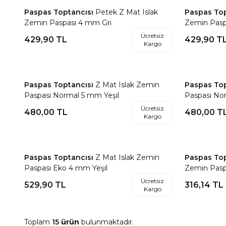
Paspas Toptancısı
Petek Z Mat Islak
Paspas To
Favorilere Ekle
Favorile
Zemin Paspası 4 mm Gri
Zemin Pasp
Ücretsiz
429,90
TL
429,90
T
Kargo
Paspas Toptancısı
Z Mat Islak Zemin
Paspas To
Favorilere Ekle
Favorile
Paspası Normal 5 mm Yeşil
Paspası No
Ücretsiz
480,00
TL
480,00
T
Kargo
Tükendi
Paspas Toptancısı
Z Mat Islak Zemin
Paspas To
Favorilere Ekle
Favorile
Paspası Eko 4 mm Yeşil
Zemin Pasp
Ücretsiz
529,90
TL
316,14
TL
Kargo
Toplam
15
ürün
bulunmaktadır.