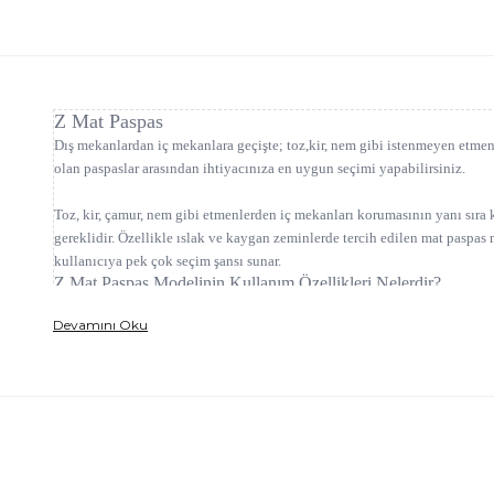
Z Mat Paspas
Dış mekanlardan iç mekanlara geçişte; toz,kir, nem gibi istenmeyen etmenle
olan paspaslar arasından ihtiyacınıza en uygun seçimi yapabilirsiniz.
Toz, kir, çamur, nem gibi etmenlerden iç mekanları korumasının yanı sıra 
gereklidir. Özellikle ıslak ve kaygan zeminlerde tercih edilen mat paspas 
kullanıcıya pek çok seçim şansı sunar.
Z Mat Paspas Modelinin Kullanım Özellikleri Nelerdir?
Z mat paspas, kullanım olarak tüm mekanlara uyumlu bir paspas modelidir
Devamını Oku
kullanılan ve temiz görünmesi istenilen alanlarda oldukça işe yarar. Stan
kötü bir görünüme neden olur. Delikli yapısı ile Z mat paspas modelleri; 
Islak zeminlerde kaymayı önleyen Z mat paspaslar, güvenlik açısından da o
aylarında kaygan zeminlerde de Z mat paspas kullanılır. Kaymaz özelliği 
yollarında da Z mat yolluk paspas kullanılır.
Z Mat Paspas Modellerinin Teknik Özellikleri Nelerdir?
Z mat paspasların yüzeyi kaymayı önleyen PVC malzemeden yapılır. Geçirg