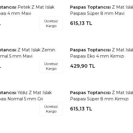
ptancısı
Petek Z Mat Islak
Paspas Toptancısı
Z Mat Isl
re Ekle
Favorilere Ekle
ası 4 mm Mavi
Paspası Süper 8 mm Mavi
Ücretsiz
L
615,13
TL
Kargo
ptancısı
Z Mat Islak Zemin
Paspas Toptancısı
Z Mat Isl
re Ekle
Favorilere Ekle
rmal 5 mm Mavi
Paspası Eko 4 mm Kırmızı
Ücretsiz
L
429,90
TL
Kargo
Tükendi
ptancısı
Yıldız Z Mat Islak
Paspas Toptancısı
Z Mat Isl
re Ekle
Favorilere Ekle
ası Normal 5 mm Gri
Paspası Süper 8 mm Kırmızı
Ücretsiz
615,13
TL
Kargo