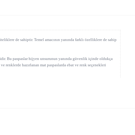
teliklere de sahiptir. Temel amacının yanında farklı özelliklere de sahip
elidir. Bu paspaslar hijyen unsurunun yanında güvenlik içinde oldukça
da ve renklerde hazırlanan mat paspaslarda ebat ve renk seçenekleri
 ve geçirgen bir yapıya sahiptir. Bu özelliği nedeniyle özellikle sık
ğı için paspas çok çabuk kirlenir. Düzenli temizliği yapılmadığında ise
nmasını sağlar.
n duş ve soyunma alanlarında Z mat paspas çeşitlerine yer verilir. Kış
zellikle binaların dışta kalan merdivenleri ve mermer kaplı yürüme
n eklemelidir. Bu sebepten dolayı kayma yapmaz. Oldukça sağlam ve