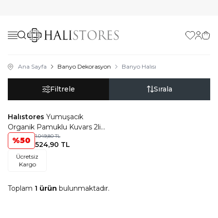
Favorilerim
Hesabı
Sepe
Ana Sayfa
Banyo Dekorasyon
Banyo Halısı
Filtrele
Sırala
ükendi
Halıstores
Yumuşacık
Favorilere Ekle
Organik Pamuklu Kuvars 2li
Banyo Paspası Ekru
1.049,80
TL
%
50
524,90
TL
Ücretsiz
Kargo
Toplam
1
ürün
bulunmaktadır.