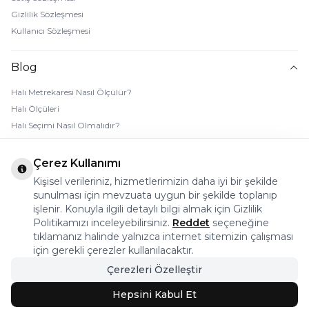
Gizlilik Sözleşmesi
Kullanıcı Sözleşmesi
Blog
Halı Metrekaresi Nasıl Ölçülür?
Halı Ölçüleri
Halı Seçimi Nasıl Olmalıdır?
Halı Rengi Nasıl Seçilir?
Halı Temizliği Nasıl Yapılır?
Çerez Kullanımı
Bebek Halı Temizliği Nasıl Yapılır?
Kişisel verileriniz, hizmetlerimizin daha iyi bir şekilde
7 Adımda Halı Lekesi Çıkarma
sunulması için mevzuata uygun bir şekilde toplanıp
Halı Kaydırmaz Ped Nasıl Kullanılır?
işlenir. Konuyla ilgili detaylı bilgi almak için Gizlilik
Politikamızı inceleyebilirsiniz.
Reddet
seçeneğine
tıklamanız halinde yalnızca internet sitemizin çalışması
© 2026 Halı Stores Her Hakkı Saklıdır, Kopyalanamaz.
için gerekli çerezler kullanılacaktır.
Çerezleri Özelleştir
Bu firma ETBİS’e kayıtlıdır.
Hepsini Kabul Et