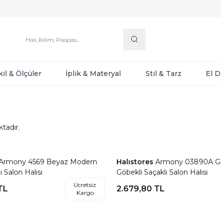
kil & Ölçüler
İplik & Materyal
Stil & Tarz
El 
tadır.
Armony 4569 Beyaz Modern
Halıstores
Armony 03890A Gri
re Ekle
Favorilere Ekle
 Salon Halısı
Göbekli Saçaklı Salon Halısı
Ücretsiz
TL
2.679,80
TL
Kargo