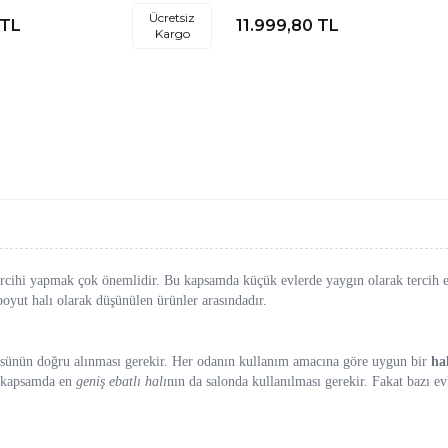
Salon Halısı
Ücretsiz
TL
11.999,80
TL
Kargo
cihi yapmak çok önemlidir. Bu kapsamda küçük evlerde yaygın olarak tercih edi
 boyut halı olarak düşünülen ürünler arasındadır.
lçüsünün doğru alınması gerekir. Her odanın kullanım amacına göre uygun bir
ha
u kapsamda en
geniş ebatlı halı
nın da salonda kullanılması gerekir. Fakat bazı ev
y değeri çarpılıp çıkan sonuç 10 bin sayısına bölündüğünde m² cinsinden halını