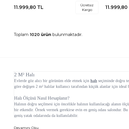
Halısı
Halısı
Ücretsiz
11.999,80
TL
11.999,80
Kargo
Toplam
1020
ürün
bulunmaktadır.
2 M² Halı
Evlerde göz alıcı bir görünüm elde etmek için
halı
seçiminde doğru ter
göre değişen 2 m² halılar kullanıcı tarafından küçük alanlar için ideal
Halı Ölçüsü Nasıl Hesaplanır?
Halının doğru seçilmesi için öncelikle halının kullanılacağı alanın ö
bir etkendir. Örnek vermek gerekirse evin en geniş odası salondur. B
geniş yatak odalarında da kullanılabilir.
Her halının etiketinde eni ve boyu cm cinsinden yazılmıştır. En ve bo
Devamını Oku