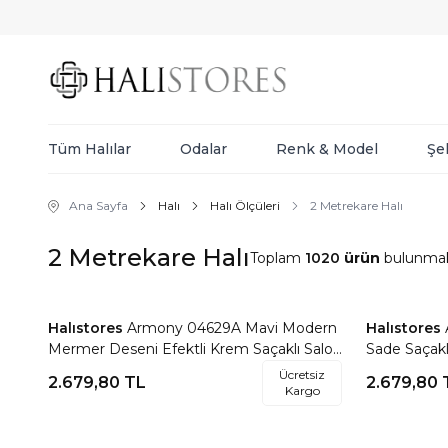
Tüm Halılar
Odalar
Renk & Model
Şe
Ana Sayfa
Halı
Halı Ölçüleri
2 Metrekare Halı
2 Metrekare Halı
Toplam
1020
ürün
bulunmak
Halıstores
Armony 04629A Mavi Modern
Halıstores
Favorilere Ekle
Favorile
Mermer Deseni Efektli Krem Saçaklı Salon
Sade Saçaklı
Halısı
Ücretsiz
2.679,80
TL
2.679,80
Kargo