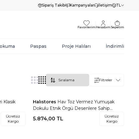
Sipariş Takibi
Kampanyalar
İletişim
TL
Favorilerim
Hesabım
Sepetim
Dokuma
Paspas
Proje Halıları
İndirimli
Filtreler
 Klasik
Halıstores
Hav Toz Vermez Yumuşak
Favorilere Ekle
Dokulu Etnik Örgü Desenlere Sahip
Modern Renkli İskandinav Halı Trz 02
Ücretsiz
Ücretsiz
5.874,00
TL
Kargo
Kargo