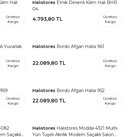
ilim Halı
Halıstores
Etnik Desenli Kilim Halı BHR
Favorilere Ekle
04
Ücretsiz
Ücretsiz
4.793,80
TL
Kargo
Kargo
lı Yuvarlak
Halıstores
Bordo Afgan Halısı 961
Favorilere Ekle
Ücretsiz
Ücretsiz
22.089,80
TL
Kargo
Kargo
 959
Halıstores
Bordo Afgan Halısı 952
Favorilere Ekle
Ücretsiz
Ücretsiz
22.089,80
TL
Kargo
Kargo
4082
Halıstores
Halıstores Modda 4321 Multii
Favorilere Ekle
ern Saçaklı
Yün Tuşeli Akrilik Modern Saçaklı Salon