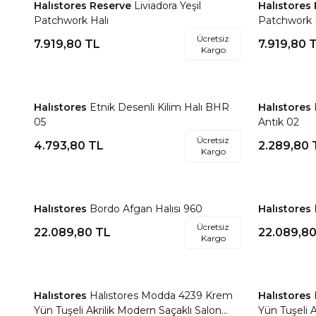
Halıstores Reserve
Liviadora Yeşil
Halıstores
Favorilere Ekle
Favorile
Patchwork Halı
Patchwork 
Ücretsiz
7.919,80
TL
7.919,80
T
Kargo
Halıstores
Etnik Desenli Kilim Halı BHR
Halıstores
Favorilere Ekle
Favorile
05
Antik 02
Ücretsiz
4.793,80
TL
2.289,80
Kargo
Halıstores
Bordo Afgan Halısı 960
Halıstores
Favorilere Ekle
Favorile
Ücretsiz
22.089,80
TL
22.089,8
Kargo
Halıstores
Halıstores Modda 4239 Krem
Halıstores
Favorilere Ekle
Favorile
Yün Tuşeli Akrilik Modern Saçaklı Salon
Yün Tuşeli A