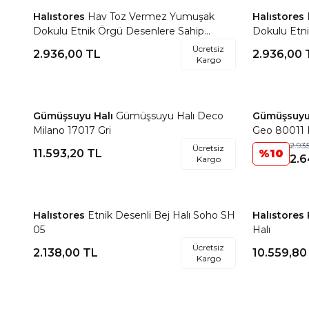
Halıstores
Hav Toz Vermez Yumuşak
Halıstores
Favorilere Ekle
Favorile
Dokulu Etnik Örgü Desenlere Sahip
Dokulu Etn
Modern Renkli İskandinav Halı Trz 03
Modern Renk
Ücretsiz
2.936,00
TL
2.936,00
Kargo
Gümüşsuyu Halı
Gümüşsuyu Halı Deco
Gümüşsuyu
Favorilere Ekle
Favorile
Milano 17017 Gri
Geo 80011 
2.93
Ücretsiz
11.593,20
TL
%
10
2.6
Kargo
Halıstores
Etnik Desenli Bej Halı Soho SH
Halıstores
Favorilere Ekle
Favorile
05
Halı
Ücretsiz
2.138,00
TL
10.559,80
Kargo