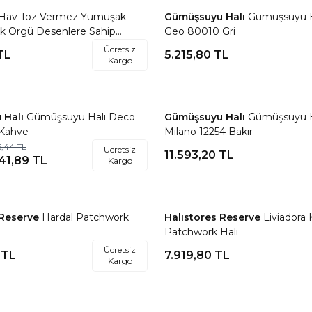
Hav Toz Vermez Yumuşak
Gümüşsuyu Halı
Gümüşsuyu H
re Ekle
Favorilere Ekle
ik Örgü Desenlere Sahip
Geo 80010 Gri
li İskandinav Halı Trz 01
Ücretsiz
TL
5.215,80
TL
Kargo
 Halı
Gümüşsuyu Halı Deco
Gümüşsuyu Halı
Gümüşsuyu H
re Ekle
Favorilere Ekle
Kahve
Milano 12254 Bakır
5,44
TL
Ücretsiz
11.593,20
TL
41,89
TL
Kargo
 Reserve
Hardal Patchwork
Halıstores Reserve
Liviadora 
re Ekle
Favorilere Ekle
Patchwork Halı
Ücretsiz
TL
7.919,80
TL
Kargo