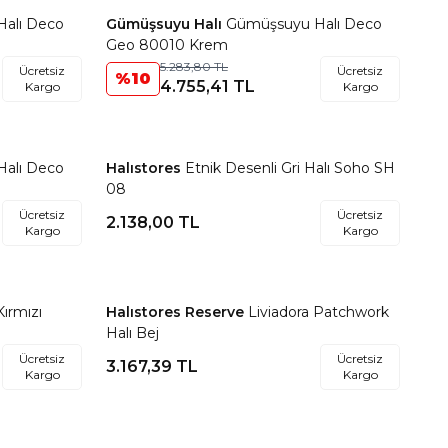
alı Deco
Gümüşsuyu Halı
Gümüşsuyu Halı Deco
Favorilere Ekle
Geo 80010 Krem
5.283,80
TL
Ücretsiz
Ücretsiz
%
10
4.755,41
TL
Kargo
Kargo
alı Deco
Halıstores
Etnik Desenli Gri Halı Soho SH
Favorilere Ekle
08
Ücretsiz
Ücretsiz
2.138,00
TL
Kargo
Kargo
Kırmızı
Halıstores Reserve
Liviadora Patchwork
Favorilere Ekle
Halı Bej
Ücretsiz
Ücretsiz
3.167,39
TL
Kargo
Kargo