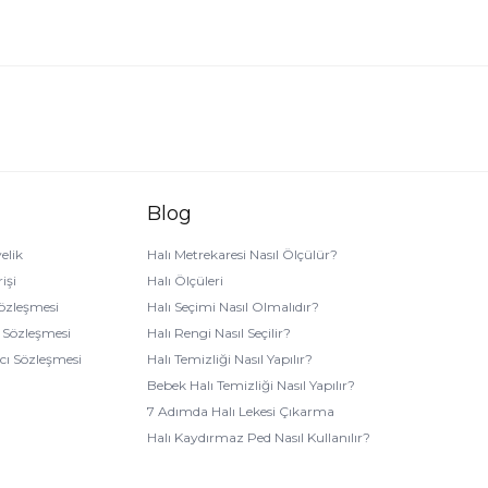
erini aşağıda bulabilirsiniz.
Blog
elik
Halı Metrekaresi Nasıl Ölçülür?
işi
Halı Ölçüleri
 kapsamda aşağıdaki soruları kendinize sorarak en uygun
2 m² halı
Sözleşmesi
Halı Seçimi Nasıl Olmalıdır?
k Sözleşmesi
Halı Rengi Nasıl Seçilir?
ıcı Sözleşmesi
Halı Temizliği Nasıl Yapılır?
Bebek Halı Temizliği Nasıl Yapılır?
7 Adımda Halı Lekesi Çıkarma
Halı Kaydırmaz Ped Nasıl Kullanılır?
 odalarınızda yekpare bir görüntü elde edebilirsiniz.