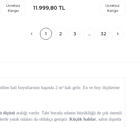
Halısı
Ücretsiz
Ücretsiz
11.999,80
TL
Kargo
Kargo
1
2
3
...
32
len halı boyutlarının başında 2 m² halı gelir. En ve boy ölçülerine
lı ölçüsü
aralığı vardır. Tabi burada odanın büyüklüğü de çok önemli
lerde yatak odaları da oldukça geniştir.
Küçük halılar
, salon dışında
n ölçüsü bulunmuş olur. Sayfamızdaki halıları inceleyerek
küçük boy