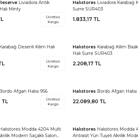
 Reserve
Liviadora Antik
Halıstores
Liviadora Karabağ K
re Ekle
Favorilere Ekle
Halı Minty
Surre SUR403
Ücretsiz
L
1.833,17
TL
Kargo
Karabağ Desenli Kilim Halı
Halıstores
Karabağ Kilim Baskı
re Ekle
Favorilere Ekle
Halı Surre SUR403
Ücretsiz
TL
2.208,17
TL
Kargo
Bordo Afgan Halısı 956
Halıstores
Bordo Afgan Halısı
re Ekle
Favorilere Ekle
Ücretsiz
0
TL
22.089,80
TL
Kargo
Halıstores Modda 4204 Multi
Halıstores
Halıstores Modda 
re Ekle
Favorilere Ekle
krilik Modern Saçaklı Salon
Antrasit Yün Tuşeli Akrilik Mod