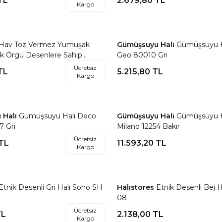
TL
2.679,80
TL
Kargo
Hav Toz Vermez Yumuşak
Gümüşsuyu Halı
Gümüşsuyu H
re Ekle
Favorilere Ekle
ik Örgü Desenlere Sahip
Geo 80010 Gri
li İskandinav Halı Trz 01
Ücretsiz
TL
5.215,80
TL
Kargo
 Halı
Gümüşsuyu Halı Deco
Gümüşsuyu Halı
Gümüşsuyu H
re Ekle
Favorilere Ekle
7 Gri
Milano 12254 Bakır
Ücretsiz
TL
11.593,20
TL
Kargo
Etnik Desenli Gri Halı Soho SH
Halıstores
Etnik Desenli Bej 
re Ekle
Favorilere Ekle
08
Ücretsiz
L
2.138,00
TL
Kargo