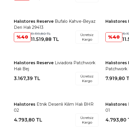
Halıstores Reserve
Bufalo Kahve-Beyaz
Halıstores
Favorilere Ekle
Favorile
Deri Halı 29413
19.199,80
TL
19.
Ücretsiz
%
40
%
40
11.519,88
TL
11
Kargo
Halıstores Reserve
Liviadora Patchwork
Halıstores
Favorilere Ekle
Favorile
Halı Bej
Patchwork 
Ücretsiz
3.167,39
TL
7.919,80
T
Kargo
Halıstores
Etnik Desenli Kilim Halı BHR
Halıstores
Favorilere Ekle
Favorile
02
01
Ücretsiz
4.793,80
TL
4.793,80
Kargo