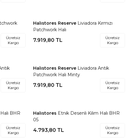
atchwork
Halıstores Reserve
Liviadora Kırmızı
Favorilere Ekle
Patchwork Halı
Ücretsiz
Ücretsiz
7.919,80
TL
Kargo
Kargo
Antik
Halıstores Reserve
Liviadora Antik
Favorilere Ekle
Patchwork Halı Minty
Ücretsiz
Ücretsiz
7.919,80
TL
Kargo
Kargo
m Halı BHR
Halıstores
Etnik Desenli Kilim Halı BHR
Favorilere Ekle
05
Ücretsiz
Ücretsiz
4.793,80
TL
Kargo
Kargo