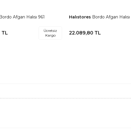
Bordo Afgan Halısı 961
Halıstores
Bordo Afgan Halısı
re Ekle
Favorilere Ekle
Ücretsiz
0
TL
22.089,80
TL
Kargo