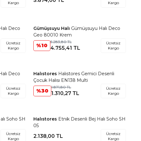
5.874,00
TL
Kargo
Kargo
alı Deco
Gümüşsuyu Halı
Gümüşsuyu Halı Deco
Favorilere Ekle
Geo 80010 Krem
5.283,80
TL
Ücretsiz
Ücretsiz
%
10
4.755,41
TL
Kargo
Kargo
alı Deco
Halıstores
Halıstores Gemici Desenli
Favorilere Ekle
Çocuk Halısı EN138 Multi
1.871,80
TL
Ücretsiz
Ücretsiz
%
30
1.310,27
TL
Kargo
Kargo
Halı Soho SH
Halıstores
Etnik Desenli Bej Halı Soho SH
Favorilere Ekle
05
Ücretsiz
Ücretsiz
2.138,00
TL
Kargo
Kargo