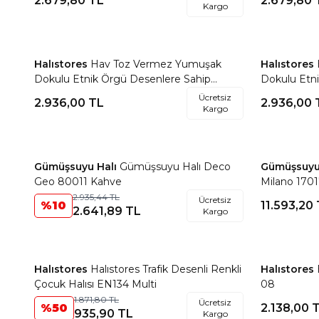
2.679,80
TL
2.679,80
Kargo
Halıstores
Hav Toz Vermez Yumuşak
Halıstores
Favorilere Ekle
Favorile
Dokulu Etnik Örgü Desenlere Sahip
Dokulu Etn
Modern Renkli İskandinav Halı Trz 03
Modern Renk
Ücretsiz
2.936,00
TL
2.936,00
Kargo
Gümüşsuyu Halı
Gümüşsuyu Halı Deco
Gümüşsuyu
Favorilere Ekle
Favorile
Geo 80011 Kahve
Milano 1701
2.935,44
TL
Ücretsiz
%
10
11.593,20
2.641,89
TL
Kargo
Halıstores
Halıstores Trafik Desenli Renkli
Halıstores
Favorilere Ekle
Favorile
Çocuk Halısı EN134 Multi
08
1.871,80
TL
Ücretsiz
%
50
2.138,00
T
935,90
TL
Kargo