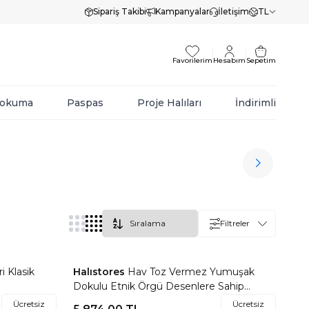
Sipariş Takibi
Kampanyalar
İletişim
TL
Favorilerim
Hesabım
Sepetim
Dokuma
Paspas
Proje Halıları
İndirimli
Filtreler
 Klasik
Halıstores
Hav Toz Vermez Yumuşak
Favorilere Ekle
Dokulu Etnik Örgü Desenlere Sahip
Modern Renkli İskandinav Halı Trz 02
Ücretsiz
Ücretsiz