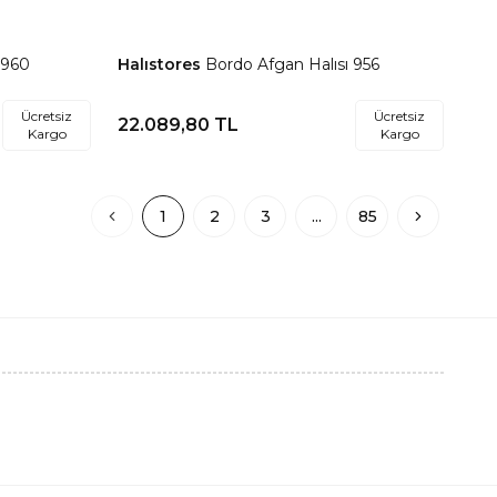
 960
Halıstores
Bordo Afgan Halısı 956
Favorilere Ekle
Ücretsiz
Ücretsiz
22.089,80
TL
Kargo
Kargo
1
2
3
...
85