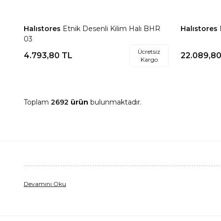
Halıstores
Etnik Desenli Kilim Halı BHR
Halıstores
Favorilere Ekle
Favorile
03
Ücretsiz
4.793,80
TL
22.089,8
Kargo
Toplam
2692
ürün
bulunmaktadır.
Devamını Oku