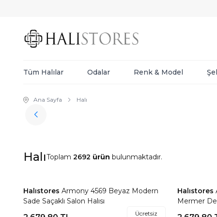
Tüm Halılar
Odalar
Renk & Model
Şe
Ana Sayfa
Halı
Halı
Toplam
2692
ürün
bulunmaktadır.
Halıstores
Armony 4569 Beyaz Modern
Halıstores
Favorilere Ekle
Favorile
Sade Saçaklı Salon Halısı
Mermer Dese
Halısı
Ücretsiz