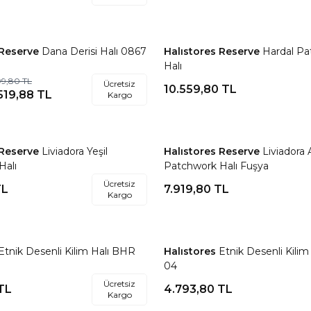
 Reserve
Dana Derisi Halı 0867
Halıstores Reserve
Hardal P
re Ekle
Favorilere Ekle
Halı
199,80
TL
Ücretsiz
10.559,80
TL
.519,88
TL
Kargo
 Reserve
Liviadora Yeşil
Halıstores Reserve
Liviadora 
re Ekle
Favorilere Ekle
Halı
Patchwork Halı Fuşya
Ücretsiz
L
7.919,80
TL
Kargo
Etnik Desenli Kilim Halı BHR
Halıstores
Etnik Desenli Kili
re Ekle
Favorilere Ekle
04
Ücretsiz
TL
4.793,80
TL
Kargo