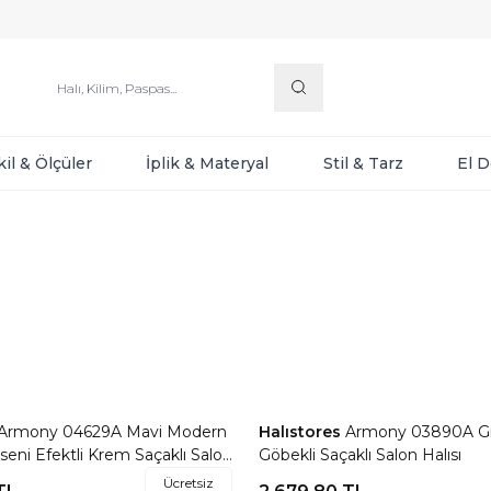
kil & Ölçüler
İplik & Materyal
Stil & Tarz
El 
Odaya Göre Halı
Armony 04629A Mavi Modern
Halıstores
Armony 03890A Gri
re Ekle
Favorilere Ekle
ni Efektli Krem Saçaklı Salon
Göbekli Saçaklı Salon Halısı
Ücretsiz