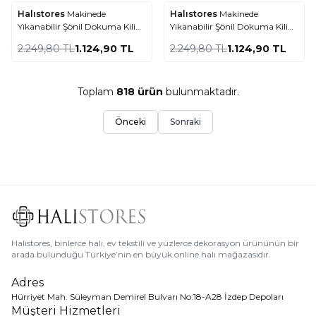
Halıstores
Makinede
Halıstores
Makinede
%
50
%
50
Favorilere Ekle
Favorilere Ekle
Yıkanabilir Şönil Dokuma Kilim
Yıkanabilir Şönil Dokuma Kilim
Kiremit 8704
Bej 8703
2.249,80
TL
1.124,90
TL
2.249,80
TL
1.124,90
TL
Toplam
818
ürün
bulunmaktadır.
Önceki
Sonraki
Halıstores, binlerce halı, ev tekstili ve yüzlerce dekorasyon ürününün bir
arada bulunduğu Türkiye’nin en büyük online halı mağazasıdır.
Adres
Hürriyet Mah. Süleyman Demirel Bulvarı No:18-A28 İzdep Depoları
Müşteri Hizmetleri