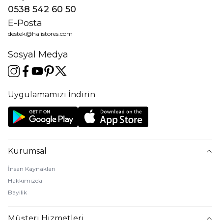
0538 542 60 50
E-Posta
destek@halistores.com
Sosyal Medya
Uygulamamızı İndirin
Kurumsal
İnsan Kaynakları
Hakkımızda
Bayilik
Müşteri Hizmetleri