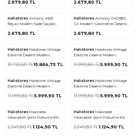
2.679,80
TL
2.679,80
TL
Halıstores
Armony 4569
Halıstores
Armony 04068C
Favorilere Ekle
Favorilere Ekle
Beyaz Modern Sade Saçaklı
Gri Modern Geometrik Desenli
Salon Halısı
Saçaklı Salon Halısı
2.679,80
TL
2.679,80
TL
Halıstores
Halıstores Vintage
Halıstores
Halıstores Vintage
%
50
Yeni Ürün
Favorilere Ekle
Favorilere Ekle
Eskitme Desenli Modern
Eskitme Desenli Modern
%
50
Yumuşak Dokulu Makine Halısı
Yumuşak Dokulu Makine Halısı
31.729,50
TL
15.864,75
TL
11.999,80
TL
5.999,90
TL
Shr 03 Bej
Shr 03 Kırmızı
Halıstores
Halıstores Vintage
Halıstores
Halıstores Vintage
Yeni Ürün
Yeni Ürün
Favorilere Ekle
Favorilere Ekle
Eskitme Desenli Modern
Eskitme Desenli Modern
%
50
%
50
Yumuşak Dokulu Makine Halısı
Yumuşak Dokulu Makine Halısı
11.999,80
TL
5.999,90
TL
11.999,80
TL
5.999,90
TL
Shr 02 Yeşil
Shr 03 Lacivert
Halıstores
Makinede
Halıstores
Makinede
%
50
%
50
Favorilere Ekle
Favorilere Ekle
Yıkanabilir Şönil Dokuma Kilim
Yıkanabilir Şönil Dokuma Kilim
Beyaz 8706
Mavi 8705
2.249,80
TL
1.124,90
TL
2.249,80
TL
1.124,90
TL