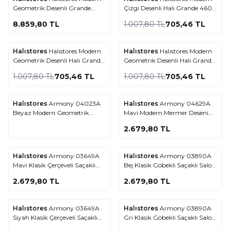
%
30
Favorilere Ekle
Favorilere Ekle
Geometrik Desenli Grande
Çizgi Desenli Halı Grande 4605
4689 Vizon Çerçeveli Halı
Antrasit
8.859,80
TL
1.007,80
TL
705,46
TL
Halıstores
Halıstores Modern
Halıstores
Halıstores Modern
%
30
%
30
Favorilere Ekle
Favorilere Ekle
Geometrik Desenli Halı Grande
Geometrik Desenli Halı Grande
4694 Antrasit
4666 Bej
1.007,80
TL
705,46
TL
1.007,80
TL
705,46
TL
Halıstores
Armony 04023A
Halıstores
Armony 04629A
Favorilere Ekle
Favorilere Ekle
Beyaz Modern Geometrik
Mavi Modern Mermer Deseni
Desenli Saçaklı Salon Halısı
Efektli Krem Saçaklı Salon Halısı
2.679,80
TL
Halıstores
Armony 03649A
Halıstores
Armony 03890A
Favorilere Ekle
Favorilere Ekle
Mavi Klasik Çerçeveli Saçaklı
Bej Klasik Göbekli Saçaklı Salon
Salon Halısı
Halısı
2.679,80
TL
2.679,80
TL
Halıstores
Armony 03649A
Halıstores
Armony 03890A
Favorilere Ekle
Favorilere Ekle
Siyah Klasik Çerçeveli Saçaklı
Gri Klasik Göbekli Saçaklı Salon
Salon Halısı
Halısı