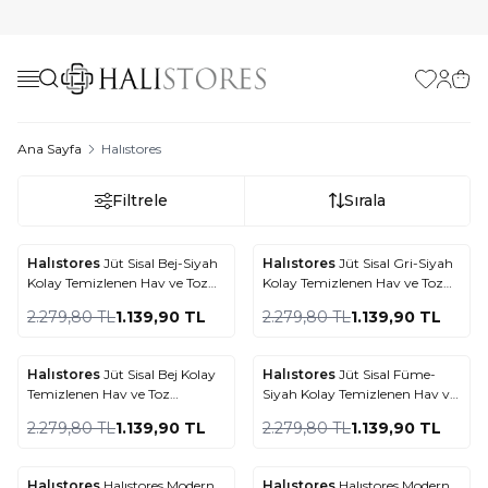
Favorilerim
Hesabı
Sepe
Ana Sayfa
Halıstores
Filtrele
Sırala
Halıstores
Jüt Sisal Bej-Siyah
Halıstores
Jüt Sisal Gri-Siyah
%
50
%
50
Favorilere Ekle
Favorilere Ekle
Kolay Temizlenen Hav ve Toz
Kolay Temizlenen Hav ve Toz
Vermeyen İç ve Dış Mekan
Vermeyen İç ve Dış Mekan
2.279,80
TL
1.139,90
TL
2.279,80
TL
1.139,90
TL
Bordürlü Halı 9716
Bordürlü Halı 9715
Halıstores
Jüt Sisal Bej Kolay
Halıstores
Jüt Sisal Füme-
%
50
%
50
Favorilere Ekle
Favorilere Ekle
Temizlenen Hav ve Toz
Siyah Kolay Temizlenen Hav ve
Vermeyen İç ve Dış Mekan
Toz Vermeyen İç ve Dış Mekan
2.279,80
TL
1.139,90
TL
2.279,80
TL
1.139,90
TL
Bordürlü Halı 9327
Bordürlü Halı 9714
Halıstores
Halıstores Modern
Halıstores
Halıstores Modern