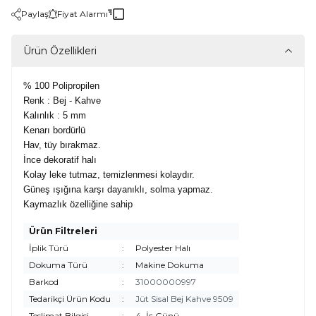
Paylaş
Fiyat Alarmı
Ürün Özellikleri
% 100 Polipropilen
Renk : Bej - Kahve
Kalınlık : 5 mm
Kenarı bordürlü
Hav, tüy bırakmaz.
İnce dekoratif halı
Kolay leke tutmaz, temizlenmesi kolaydır.
Güneş ışığına karşı dayanıklı, solma yapmaz.
Kaymazlık özelliğine sahip
Ürün Filtreleri
İplik Türü
:
Polyester Halı
Dokuma Türü
:
Makine Dokuma
Barkod
:
31000000997
Tedarikçi Ürün Kodu
:
Jüt Sisal Bej Kahve 9509
Teslimat Bilgisi
:
4
İş Günü