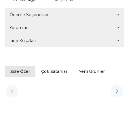
Ödeme Seçenekleri
Yorumlar
İade Koşulları
Size Özel
Çok Satanlar
Yeni Ürünler
ükendi
Halıstores
Antrasit Peluş Yıkanabilir Halı
Favorilere Ekle
3.909,80
TL
Ücretsiz
Kargo