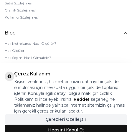
Satış Sözleşmesi
Gizlilik Sözleşmesi
Kullanıcı Sözleşmesi
Blog
Halı Metrekaresi Nasıl Ölçülür?
Halı Ölçüleri
Halı Seçimi Nasıl Olmalıdır?
Halı Rengi Nasıl Seçilir?
Halı Temizliği Nasıl Yapılır?
Çerez Kullanımı
Bebek Halı Temizliği Nasıl Yapılır?
Kişisel verileriniz, hizmetlerimizin daha iyi bir şekilde
7 Adımda Halı Lekesi Çıkarma
sunulması için mevzuata uygun bir şekilde toplanıp
Halı Kaydırmaz Ped Nasıl Kullanılır?
işlenir. Konuyla ilgili detaylı bilgi almak için Gizlilik
Politikamızı inceleyebilirsiniz.
Reddet
seçeneğine
tıklamanız halinde yalnızca internet sitemizin çalışması
© 2026 Halı Stores Her Hakkı Saklıdır, Kopyalanamaz.
için gerekli çerezler kullanılacaktır.
Çerezleri Özelleştir
Bu firma ETBİS’e kayıtlıdır.
Hepsini Kabul Et