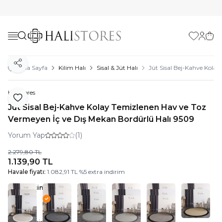
Favorilerim
Hesabı
Sepe
Paylaş
Ana Sayfa
Kilim Halı
Sisal & Jüt Halı
Jüt Sisal Bej-Kahve Kola
Halıstores
Favoriye Ekle
Jüt Sisal Bej-Kahve Kolay Temizlenen Hav ve Toz
Vermeyen İç ve Dış Mekan Bordürlü Halı 9509
Yorum Yap
(1)
2.279,80
TL
1.139,90
TL
Havale fiyatı:
1.082,91
TL
%
5
extra indirim
Renk Seçiniz:
Bej